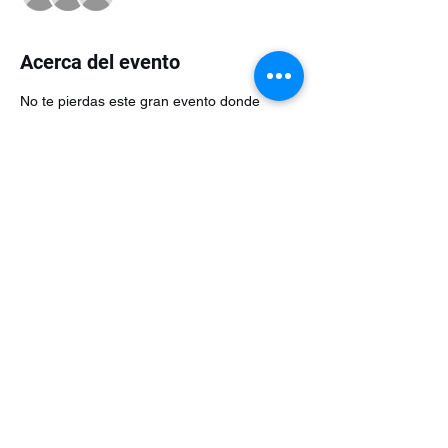
Acerca del evento
No te pierdas este gran evento donde 
podras disfrutar de buena musica, 
sorpresas, regalos y mas!!!!
Compartir este evento
©2023 Tecnología y Mercados Emergentes
S.A. de C.V.
Camino del Rey 10 int. 103, San José del