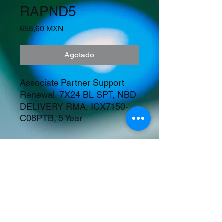
RAPND5
Precio
655,60 MXN
Agotado
Associate Partner Support 
Renewal, 7X24 BL SPT, NBD 
DELIVERY RMA, ICX7150-
C08PTB, 5 Year
Precios en Dolares
©2023 Tecnología y Mercados Emergentes
S.A. de C.V.