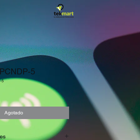
-PCNDP-5
-5
io
Agotado
res