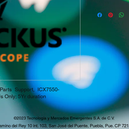
Parts  Support,  ICX7550-
 Only; 5Yr duration
©2023 Tecnología y Mercados Emergentes S.A. de C.V.
mino del Rey 10 int. 103, San José del Puente, Puebla, Pue. CP 72