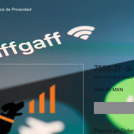
tica de Privacidad
7550-ZF-S
SKU: 7550-ZF-S-PCNDP
Prec
3881,90 MXN
Precios en Dola