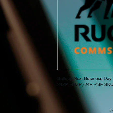
Bulldog Next Business Day 
24ZP;-48ZP;-24F;-48F SKUs
Ca