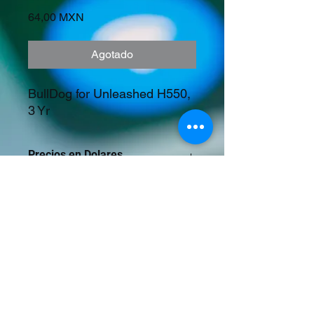
Precio
64,00 MXN
Agotado
BullDog for Unleashed H550, 
3 Yr
Precios en Dolares
©2023 Tecnología y Mercados Emergentes
S.A. de C.V.
Camino del Rey 10 int. 103, San José del
Puente, Puebla, Pue. CP 72150