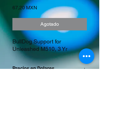
Precio
67,20 MXN
Agotado
BullDog Support for 
Unleashed M510, 3 Yr
Precios en Dolares
©2023 Tecnología y Mercados Emergentes
S.A. de C.V.
Camino del Rey 10 int. 103, San José del
Puente, Puebla, Pue. CP 72150