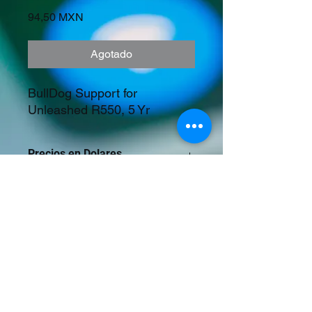
Precio
94,50 MXN
Agotado
BullDog Support for 
Unleashed R550, 5 Yr
Precios en Dolares
©2023 Tecnología y Mercados Emergentes
S.A. de C.V.
Camino del Rey 10 int. 103, San José del
Puente, Puebla, Pue. CP 72150