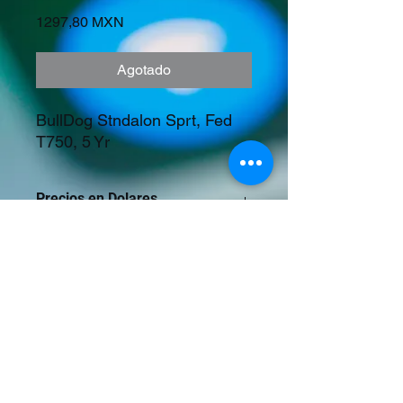
Precio
1297,80 MXN
Agotado
BullDog Stndalon Sprt, Fed 
T750, 5 Yr
Precios en Dolares
©2023 Tecnología y Mercados Emergentes
S.A. de C.V.
Camino del Rey 10 int. 103, San José del
Puente, Puebla, Pue. CP 72150