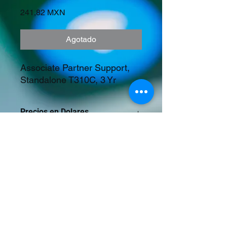
Precio
241,82 MXN
Agotado
Associate Partner Support, 
Standalone T310C, 3 Yr
Precios en Dolares
©2023 Tecnología y Mercados Emergentes
S.A. de C.V.
Camino del Rey 10 int. 103, San José del
Puente, Puebla, Pue. CP 72150