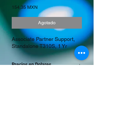
Precio
154,35 MXN
Agotado
Associate Partner Support, 
Standalone T310S, 1 Yr
Precios en Dolares
©2023 Tecnología y Mercados Emergentes
S.A. de C.V.
Camino del Rey 10 int. 103, San José del
Puente, Puebla, Pue. CP 72150