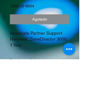
Precio
1260,00 MXN
Agotado
Associate Partner Support 
Renewal, ZoneDirector 3000, 
1 Year
Precios en Dolares
©2023 Tecnología y Mercados Emergentes
S.A. de C.V.
Camino del Rey 10 int. 103, San José del