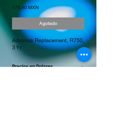
Precio
176,40 MXN
Agotado
Advance Replacement, R750, 
3 Yr
Precios en Dolares
©2023 Tecnología y Mercados Emergentes
S.A. de C.V.
Camino del Rey 10 int. 103, San José del
Puente, Puebla, Pue. CP 72150