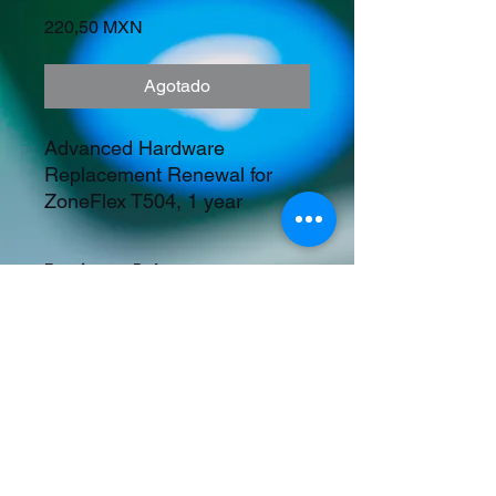
Precio
220,50 MXN
Agotado
Advanced Hardware 
Replacement Renewal for 
ZoneFlex T504, 1 year
Precios en Dolares
©2023 Tecnología y Mercados Emergentes
S.A. de C.V.
Camino del Rey 10 int. 103, San José del