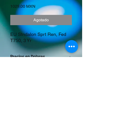
Precio
1029,00 MXN
Agotado
EU Stndalon Sprt Ren, Fed 
T750, 3 Yr
Precios en Dolares
©2023 Tecnología y Mercados Emergentes
S.A. de C.V.
Camino del Rey 10 int. 103, San José del
Puente, Puebla, Pue. CP 72150