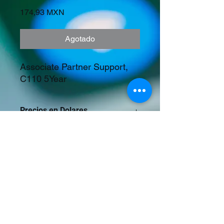
Precio
174,93 MXN
Agotado
Associate Partner Support, 
C110 5Year
Precios en Dolares
©2023 Tecnología y Mercados Emergentes
S.A. de C.V.
Camino del Rey 10 int. 103, San José del
Puente, Puebla, Pue. CP 72150