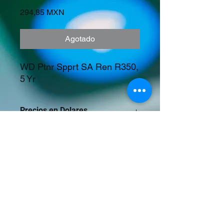
Precio
294,85 MXN
Agotado
WD Ptnr Spprt SA Ren R350, 
5 Yr
Precios en Dolares
©2023 Tecnología y Mercados Emergentes
S.A. de C.V.
Camino del Rey 10 int. 103, San José del
Puente, Puebla, Pue. CP 72150