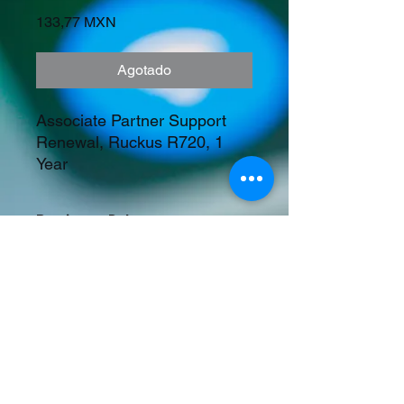
Precio
133,77 MXN
Agotado
Associate Partner Support 
Renewal, Ruckus R720, 1 
Year
Precios en Dolares
©2023 Tecnología y Mercados Emergentes
S.A. de C.V.
Camino del Rey 10 int. 103, San José del