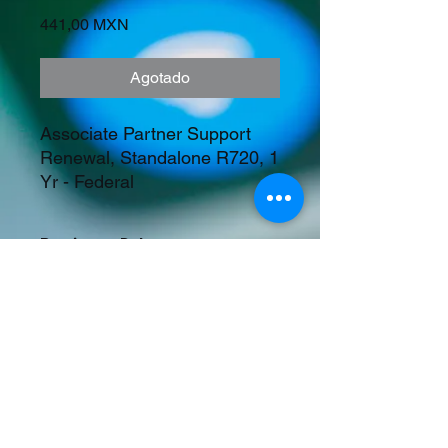
Precio
441,00 MXN
Agotado
Associate Partner Support 
Renewal, Standalone R720, 1 
Yr - Federal
Precios en Dolares
©2023 Tecnología y Mercados Emergentes
S.A. de C.V.
Camino del Rey 10 int. 103, San José del