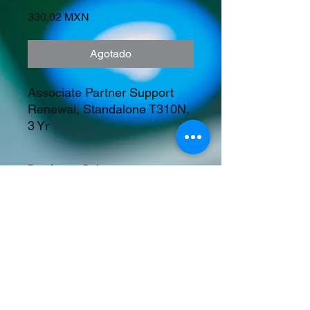
Precio
330,02 MXN
Agotado
Associate Partner Support 
Renewal, Standalone T310N, 
3 Yr
Precios en Dolares
©2023 Tecnología y Mercados Emergentes
S.A. de C.V.
Camino del Rey 10 int. 103, San José del