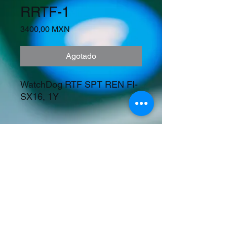
RRTF-1
Precio
3400,00 MXN
Agotado
WatchDog RTF SPT REN FI-
SX16, 1Y
Precios en Dolares
©2023 Tecnología y Mercados Emergentes
S.A. de C.V.
Camino del Rey 10 int. 103, San José del