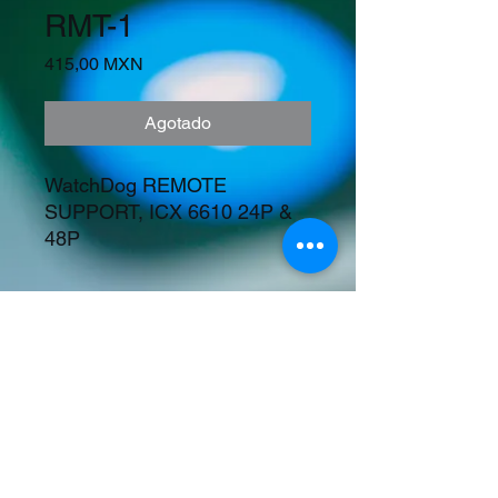
RMT-1
Precio
415,00 MXN
Agotado
WatchDog REMOTE 
SUPPORT, ICX 6610 24P & 
48P
Precios en Dolares
©2023 Tecnología y Mercados Emergentes
S.A. de C.V.