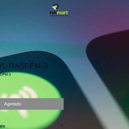
SVL-RASDPM-3
SDPM-3
Agotado
res