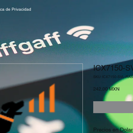
tica de Privacidad
ICX7150-
SKU: ICX7150-SVL-RA
Precio
242,00 MXN
Precios en Dola