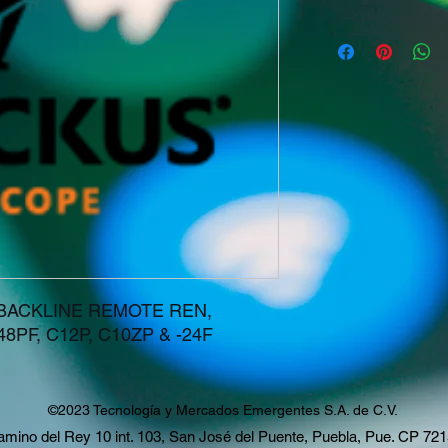
rt BACKLINE REMOTE REN, 
 48PF, C12P, C10ZP & -24F
©2023 Tecnología y Mercados Emergentes S.A. de C.V.
mino del Rey 10 int. 103, San José del Puente, Puebla, Pue. CP 72