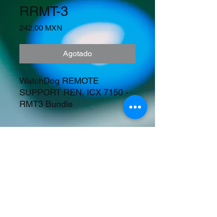
RRMT-3
Precio
242,00 MXN
Agotado
WatchDog REMOTE 
SUPPORT REN, ICX 7150 -
RMT3 Bundle
Precios en Dolares
©2023 Tecnología y Mercados Emergentes
S.A. de C.V.