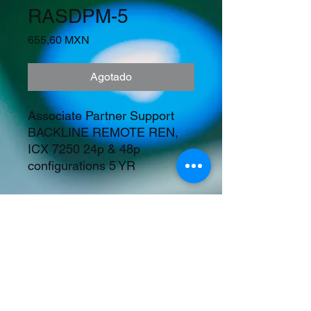
RASDPM-5
Precio
655,60 MXN
Agotado
Associate Partner Support 
BACKLINE REMOTE REN, 
ICX 7250 24p & 48p 
configurations 5 YR
Precios en Dolares
©2023 Tecnología y Mercados Emergentes
S.A. de C.V.