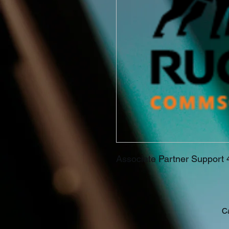
Associate Partner Support
Ca