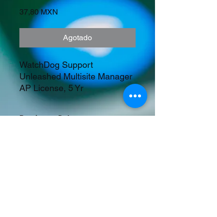
Precio
37,80 MXN
Agotado
WatchDog Support 
Unleashed Multisite Manager 
AP License, 5 Yr
Precios en Dolares
©2023 Tecnología y Mercados Emergentes
S.A. de C.V.
Camino del Rey 10 int. 103, San José del