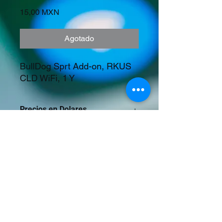
Precio
15,00 MXN
Agotado
BullDog Sprt Add-on, RKUS 
CLD WiFi, 1 Y
Precios en Dolares
©2023 Tecnología y Mercados Emergentes
S.A. de C.V.
Camino del Rey 10 int. 103, San José del
Puente, Puebla, Pue. CP 72150