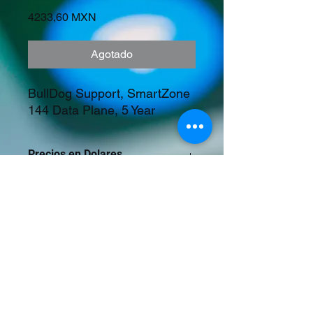
Precio
4233,60 MXN
Agotado
BullDog Support, SmartZone 
144 Data Plane, 5 Year
Precios en Dolares
©2023 Tecnología y Mercados Emergentes
S.A. de C.V.
Camino del Rey 10 int. 103, San José del
Puente, Puebla, Pue. CP 72150