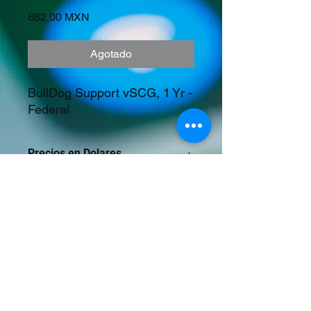
Precio
882,00 MXN
Agotado
BullDog Support vSCG, 1 Yr - 
Federal
Precios en Dolares
©2023 Tecnología y Mercados Emergentes
S.A. de C.V.
Camino del Rey 10 int. 103, San José del
Puente, Puebla, Pue. CP 72150