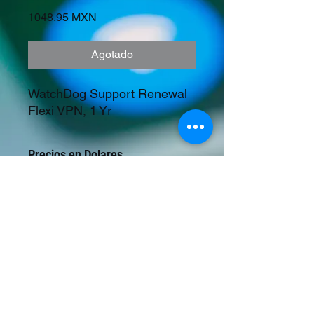
Precio
1048,95 MXN
Agotado
WatchDog Support Renewal 
Flexi VPN, 1 Yr
Precios en Dolares
©2023 Tecnología y Mercados Emergentes
S.A. de C.V.
Camino del Rey 10 int. 103, San José del
Puente, Puebla, Pue. CP 72150