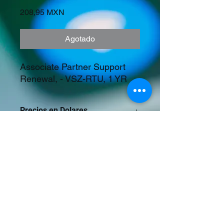
Precio
208,95 MXN
Agotado
Associate Partner Support 
Renewal, - VSZ-RTU, 1 YR
Precios en Dolares
©2023 Tecnología y Mercados Emergentes
S.A. de C.V.
Camino del Rey 10 int. 103, San José del
Puente, Puebla, Pue. CP 72150