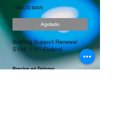
Precio
1764,00 MXN
Agotado
BullDog Support Renewal 
S104, 1 Yr - Federal
Precios en Dolares
©2023 Tecnología y Mercados Emergentes
S.A. de C.V.
Camino del Rey 10 int. 103, San José del
Puente, Puebla, Pue. CP 72150