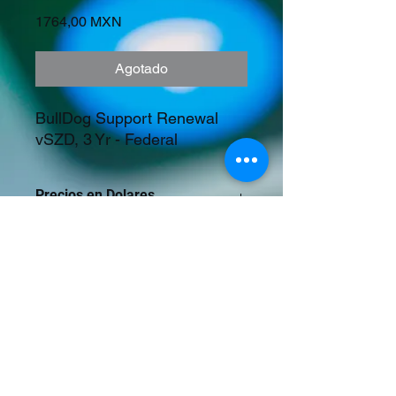
Precio
1764,00 MXN
Agotado
BullDog Support Renewal 
vSZD, 3 Yr - Federal
Precios en Dolares
©2023 Tecnología y Mercados Emergentes
S.A. de C.V.
Camino del Rey 10 int. 103, San José del
Puente, Puebla, Pue. CP 72150