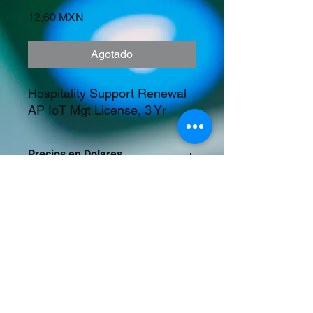
Precio
12,60 MXN
Agotado
Hospitality Support Renewal  
AP IoT Mgt License, 3 Yr
Precios en Dolares
©2023 Tecnología y Mercados Emergentes
S.A. de C.V.
Camino del Rey 10 int. 103, San José del
Puente, Puebla, Pue. CP 72150